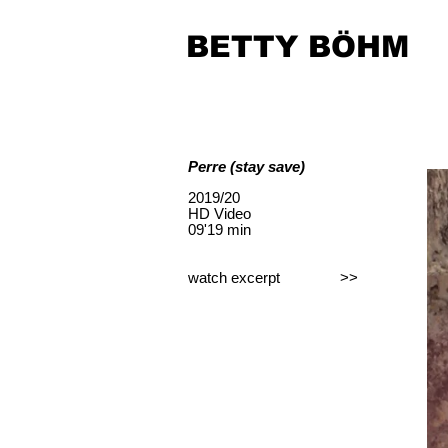
BETTY BÖHM
Perre (stay save)
2019/20
HD Video
09'19 min
watch excerpt >>