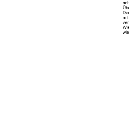
neb
Ü
Der
mit
ver
Wie
wie