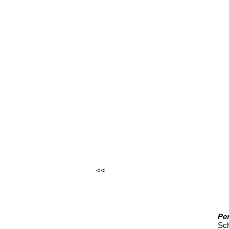
<<
Pe
Sch